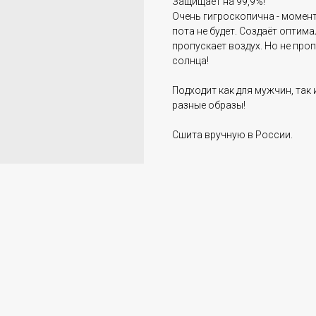
Защищает на 99,9%!
Очень гигроскопична - момент
пота не будет. Создаёт оптим
пропускает воздух. Но не про
солнца!
Подходит как для мужчин, так
разные образы!
Сшита вручную в России.