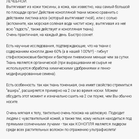
ЛЕЧЕБНОЙ.
Вытягивает из кожи токсины, а кожа, как известно, наш самый большой
по площади орган! Действие конопляной ткани можно сравнить с
действием листика алоэ (который вытягивает гной), или с солью
(вспомните, как морская солёная вода чистит кожу, вытягивая из неё
всю "гадость", также действует и конопляная ткань).
Очень практичная, на каждый день. Быстро сохнет.
Есть научные исследования, подтверждающие, что на ткани с
содержанием конопли даже 60% (а в нашей 100%!!!) - гибнут
стафилококковые бактерии и бактерии пневмонии меньше чем за сутки.
Ткань является органической (при выращивании её сырья не
используются обработка химическими удобрениями и генно-
модифицированные семена).
Есть особенность: так как ткань тоненькая, она имеет свойство стремиться
"вширь", расширяется примерно на 2 см во время носки. Можем
обсудить этот момент и изначально сшить на 2 см поуже, чем Вы обычно
носите.
Очень мягкая к телу, тактильно очень похожа на шёлковую. Подходит
людям с чувствительной кожей, а также тем, кому нельзя находиться под
прямыми солнечными лучами - так как КОНОПЛЯ является лидером
среди всех растительных волокон по отражению ультрафиолета!